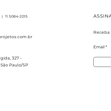
ASSIN
7
|
11 5084-2015
Receba n
ojetos.com.br
Email
gida, 327 -
, São Paulo/SP