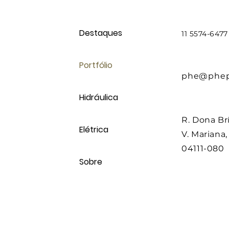
Destaques
11 5574-647
Portfólio
phe@phepr
Hidráulica
R. Dona Brí
Elétrica
V. Mariana
04111-080
Sobre