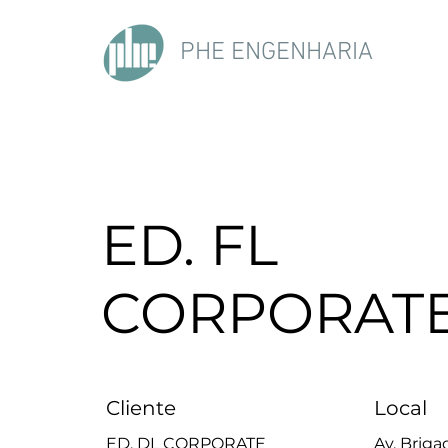
PHE ENGENHARIA
ED. FL
CORPORAT
Cliente
Local
ED. DL CORPORATE
Av. Briga