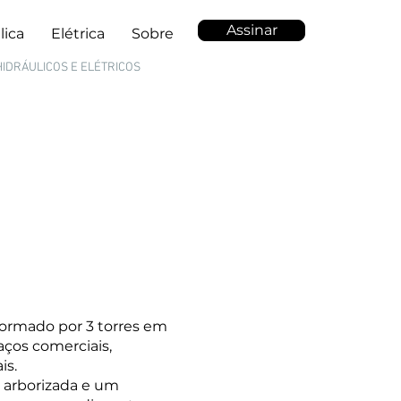
Assinar
lica
Elétrica
Sobre
HIDRÁULICOS E ELÉTRICOS
formado por 3 torres em
ços comerciais,
is.
arborizada e um