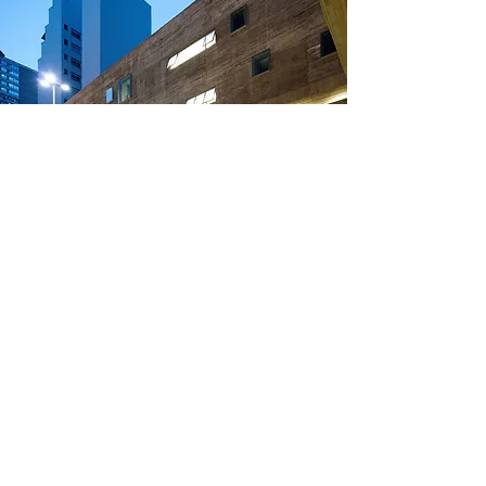
PHE ENGENHARIA
11 5574-6477
|
11 5084-2015
phe@pheprojetos.com.br
R. Dona Brígida, 327 -