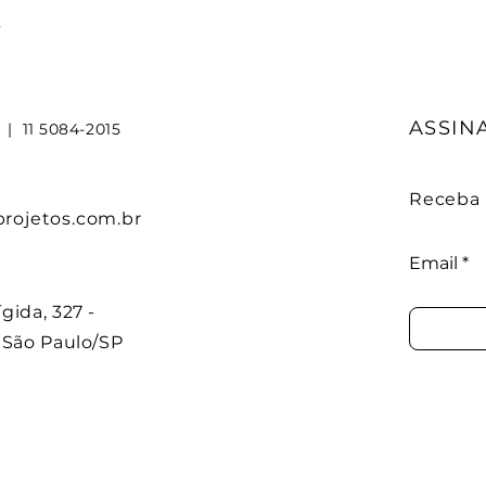
A
ASSIN
7
|
11 5084-2015
Receba n
ojetos.com.br
Email
gida, 327 -
, São Paulo/SP