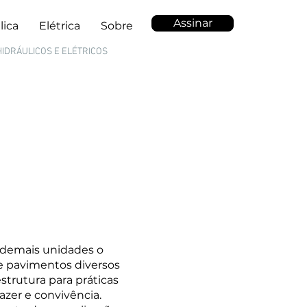
Assinar
lica
Elétrica
Sobre
HIDRÁULICOS E ELÉTRICOS
 demais unidades o
e pavimentos diversos
strutura para práticas
lazer e convivência.