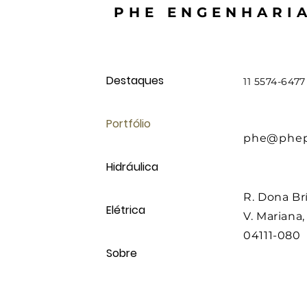
PHE ENGENHARI
Destaques
11 5574-647
Portfólio
phe@phepr
Hidráulica
R. Dona Brí
Elétrica
V. Mariana
04111-080
Sobre